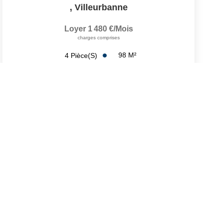
,
Villeurbanne
Loyer 1 480 €/mois
charges comprises
98
M²
4
Pièce(s)
Réf :
4249.178-REGIEC