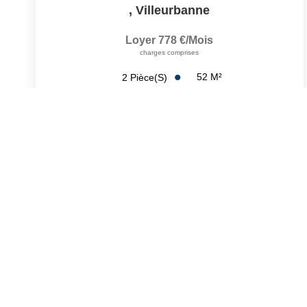
,
Villeurbanne
Loyer 778 €/mois
charges comprises
52
M²
2
Pièce(s)
Réf :
682.59-REGIECHOME