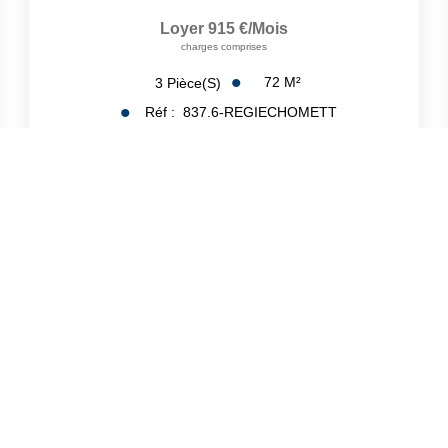
Loyer 915 €/mois
charges comprises
72
M²
3
Pièce(s)
Réf :
837.6-REGIECHOMETT