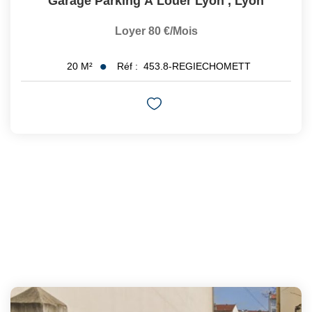
Garage Parking À Louer Lyon
,
Lyon
Loyer 80 €/mois
Réf :
453.8-REGIECHOMETT
20
M²