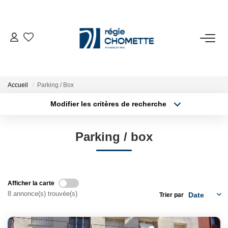
ACHETER
LOUER
Accueil
Parking / Box
Modifier les critères de recherche
Type de transaction
Localisation
VENDRE
Acheter
Localisation
Parking / box
Type de bien
SYNDIC
Sélectionnez...
Surface min
Plus de critères
Budget max
NOTRE AGENCE
Afficher la carte
8 annonce(s) trouvée(s)
Trier par
Créer une alerte
ESPACE CLIENT