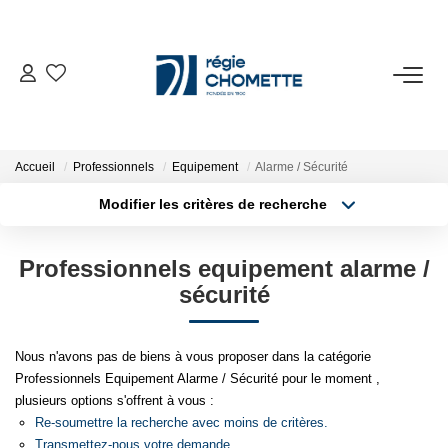
ACHETER
LOUER
Accueil
Professionnels
Equipement
Alarme / Sécurité
Modifier les critères de recherche
Type de transaction
Localisation
VENDRE
Acheter
Localisation
Professionnels equipement alarme /
Type de bien
SYNDIC
Sélectionnez...
Surface min
sécurité
Plus de critères
Budget max
NOTRE AGENCE
Nous n'avons pas de biens à vous proposer dans la catégorie
Professionnels Equipement Alarme / Sécurité pour le moment ,
Créer une alerte
ESPACE CLIENT
plusieurs options s'offrent à vous :
Re-soumettre la recherche avec moins de critères.
Transmettez-nous votre demande