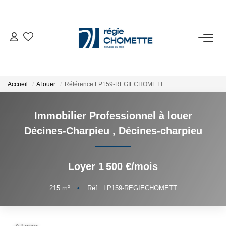
ACHETER
LOUER
Accueil
A louer
Référence LP159-REGIECHOMETT
VENDRE
Immobilier Professionnel à louer
Décines-Charpieu
,
Décines-charpieu
SYNDIC
Loyer 1 500 €/mois
NOTRE AGENCE
215
m²
•
Réf : LP159-REGIECHOMETT
ESPACE CLIENT