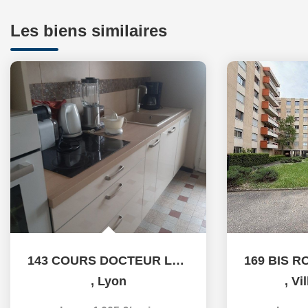
Les biens similaires
143 COURS DOCTEUR LONG 69003 LYON
,
Lyon
,
Vi