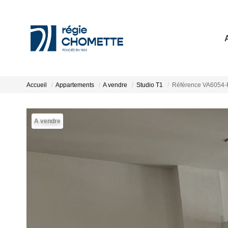
Accueil
Appartements
A vendre
Studio T1
Référence VA605
A vendre