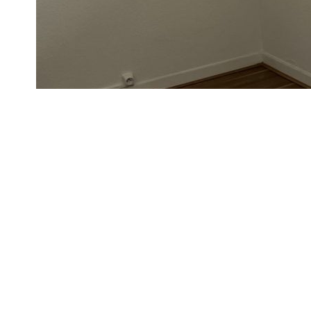
lYON 06. Rue CUVIER. Joli Studio rénové. 34 m². 1er étage. 
idéal investisseur. à saisir. honoraires d'agence à la charge 
Honoraires à la charge du vendeur. Dans une copropriété de 
Classe climat B Montant estimé des dépenses annuelles d'éne
les années 2021, 2022 et 2023 (abonnements compris). Les i
disponibles sur le site Géorisques : georisques.gouv.fr.
Diagnostics énergétiques
Montant estimé des dépenses annuelles d'énergie pour un us