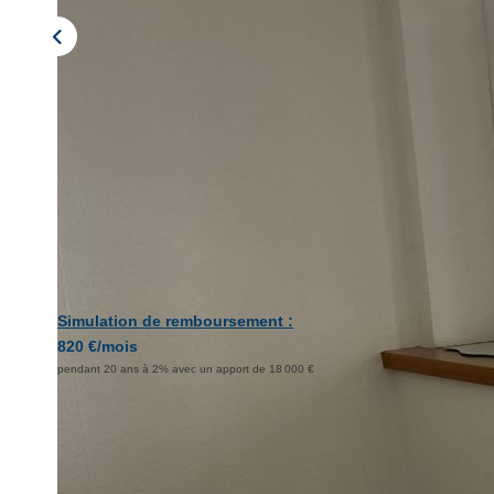
Simulation de remboursement :
820 €/mois
pendant 20 ans à 2% avec un apport de 18 000 €
Description
Réf : VA6054-REGIECHOME