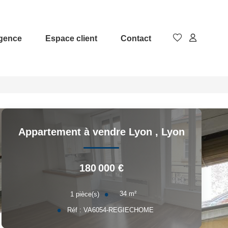
agence
Espace client
Contact
Appartement à vendre Lyon
,
Lyon
180 000 €
34
m²
1
pièce(s)
Réf :
VA6054-REGIECHOME