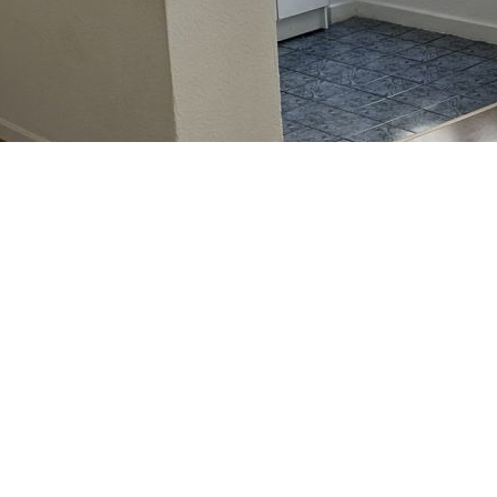
séjour avec kitchenette équipée. salle de bains. WC séparé.
du vendeur.
20 lots. Aucune procédure n'est en cours. Classe énergie D,
rgie pour un usage standard : entre 780.00 € et 1090.00 € sur
nformations sur les risques auxquels ce bien est exposé sont
age standard entre 780€ et 1090€. indexées aux années