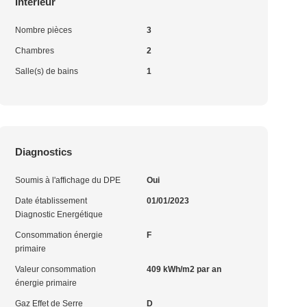
Intérieur
Nombre pièces
3
Chambres
2
Salle(s) de bains
1
Diagnostics
Soumis à l'affichage du DPE
Oui
Date établissement
01/01/2023
Diagnostic Energétique
Consommation énergie
F
primaire
Valeur consommation
409 kWh/m2 par an
énergie primaire
Gaz Effet de Serre
D