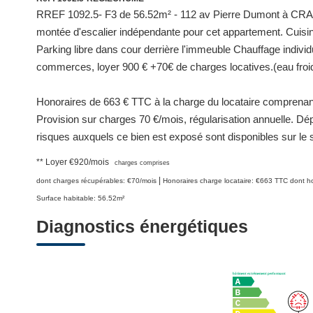
RREF 1092.5- F3 de 56.52m² - 112 av Pierre Dumont à CRAP
montée d'escalier indépendante pour cet appartement. Cuisi
Parking libre dans cour derrière l'immeuble Chauffage individu
commerces, loyer 900 € +70€ de charges locatives.(eau fro
Honoraires de 663 € TTC à la charge du locataire comprenant
Provision sur charges 70 €/mois, régularisation annuelle. Dé
risques auxquels ce bien est exposé sont disponibles sur le s
**
Loyer €920/mois
charges comprises
|
dont charges récupérables: €70/mois
Honoraires charge locataire: €663 TTC
dont ho
Surface habitable: 56.52m²
Diagnostics énergétiques