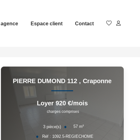
 agence
Espace client
Contact
PIERRE DUMOND 112
,
Craponne
Loyer 920 €/mois
charges comprises
57
m²
3
pièce(s)
Réf :
1092.5-REGIECHOME