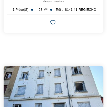
charges comprises
28
M²
Réf :
8141.41-REGIECHO
1
Pièce(s)