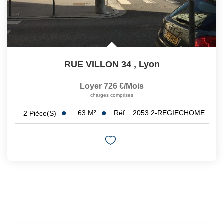
RUE VILLON 34
,
Lyon
Loyer 726 €/mois
charges comprises
63
M²
Réf :
2053.2-REGIECHOME
2
Pièce(s)