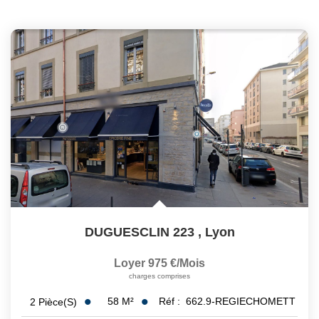
DUGUESCLIN 223
,
Lyon
Loyer 975 €/mois
charges comprises
58
M²
Réf :
662.9-REGIECHOMETT
2
Pièce(s)