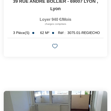
39 RUE ANDRE BOLLIER - 69007 LYON
,
Lyon
Loyer 940 €/mois
charges comprises
62
M²
Réf :
3075.01-REGIECHO
3
Pièce(s)