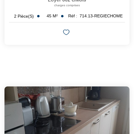
charges comprises
45
M²
Réf :
714.13-REGIECHOME
2
Pièce(s)