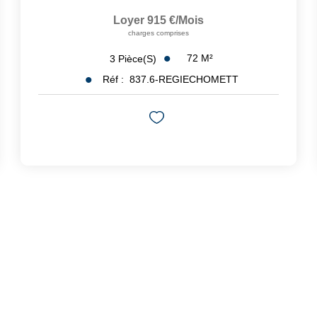
Loyer 915 €/mois
charges comprises
72
M²
3
Pièce(s)
Réf :
837.6-REGIECHOMETT