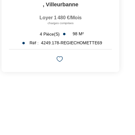
,
Villeurbanne
Loyer 1 480 €/mois
charges comprises
98
M²
4
Pièce(s)
Réf :
4249.178-REGIECHOMETTE69