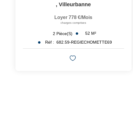
,
Villeurbanne
Loyer 778 €/mois
charges comprises
52
M²
2
Pièce(s)
Réf :
682.59-REGIECHOMETTE69