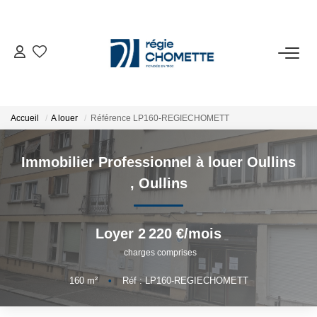
ACHETER
LOUER
Accueil
A louer
Référence LP160-REGIECHOMETT
VENDRE
Immobilier Professionnel à louer Oullins
,
Oullins
SYNDIC
Loyer 2 220 €/mois
NOTRE AGENCE
charges comprises
160
m²
•
Réf : LP160-REGIECHOMETT
ESPACE CLIENT