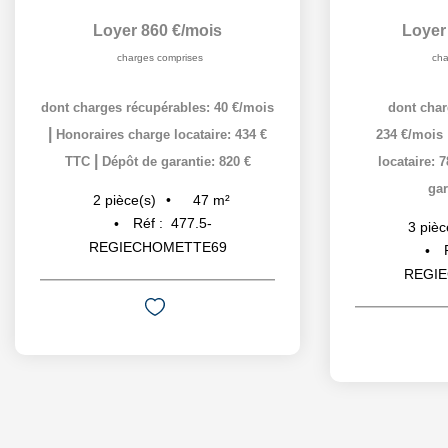
Loyer 860 €/mois
Loyer
charges comprises
cha
dont charges récupérables: 40 €/mois
dont char
|
Honoraires charge locataire: 434 €
234 €/mois
|
TTC
Dépôt de garantie: 820 €
locataire: 
gar
47
m²
2
pièce(s)
Réf :
477.5-
3
pièc
REGIECHOMETTE69
REGI