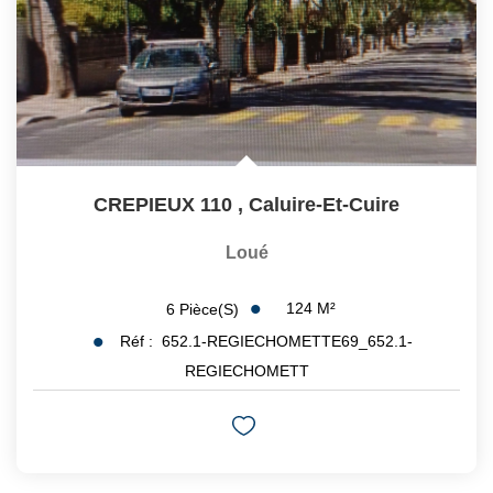
CREPIEUX 110
,
Caluire-Et-Cuire
Loué
124
M²
6
Pièce(s)
Réf :
652.1-REGIECHOMETTE69_652.1-
REGIECHOMETT