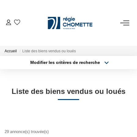
ACHETER
LOUER
Accueil
Liste des biens vendus ou loués
Modifier les critères de recherche
Type de transaction
Localisation
VENDRE
Acheter
Localisation
Type de bien
SYNDIC
Sélectionnez...
Surface min
Liste des biens vendus ou loués
Plus de critères
Budget max
NOTRE AGENCE
Créer une alerte
ESPACE CLIENT
29 annonce(s) trouvée(s)