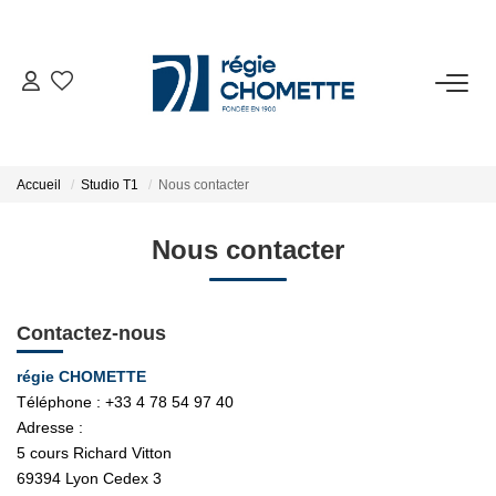
ACHETER
LOUER
Accueil
Studio T1
Nous contacter
VENDRE
Nous contacter
SYNDIC
Contactez-nous
NOTRE AGENCE
régie CHOMETTE
Téléphone :
+33 4 78 54 97 40
Adresse :
ESPACE CLIENT
5 cours Richard Vitton
69394
Lyon Cedex 3