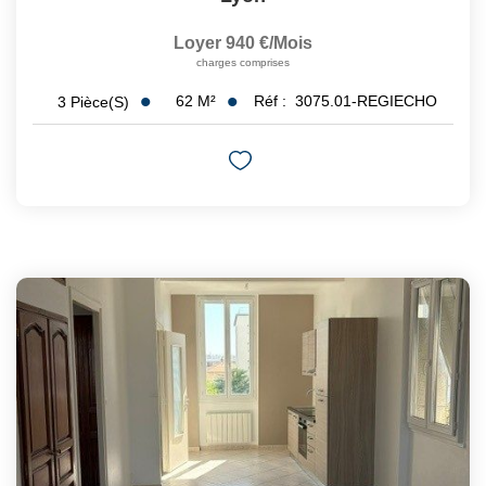
Loyer 940 €/mois
charges comprises
62
M²
Réf :
3075.01-REGIECHO
3
Pièce(s)