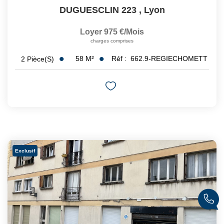
DUGUESCLIN 223
,
Lyon
Loyer 975 €/mois
charges comprises
58
M²
Réf :
662.9-REGIECHOMETT
2
Pièce(s)
Exclusif