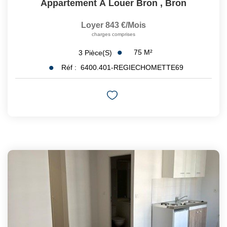
Appartement À Louer Bron
,
Bron
Loyer 843 €/mois
charges comprises
75
M²
3
Pièce(s)
Réf :
6400.401-REGIECHOMETTE69