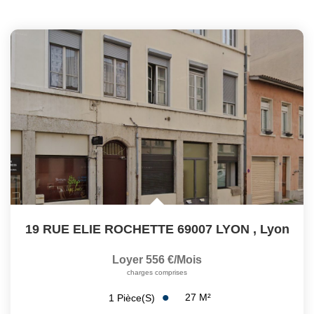
19 RUE ELIE ROCHETTE 69007 LYON
,
Lyon
Loyer 556 €/mois
charges comprises
27
M²
1
Pièce(s)