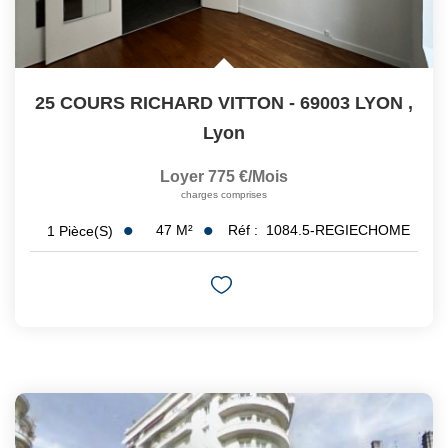
25 COURS RICHARD VITTON - 69003 LYON
,
Lyon
Loyer 775 €/mois
charges comprises
47
M²
Réf :
1084.5-REGIECHOME
1
Pièce(s)