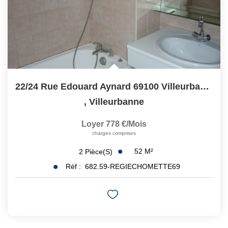
22/24 Rue Edouard Aynard 69100 Villeurbanne
,
Villeurbanne
Loyer 778 €/mois
charges comprises
52
M²
2
Pièce(s)
Réf :
682.59-REGIECHOMETTE69