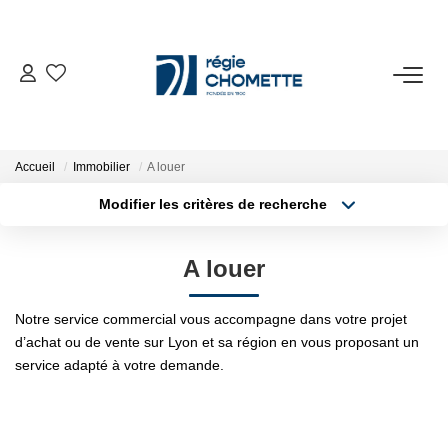
ACHETER
LOUER
Accueil
Immobilier
A louer
Modifier les critères de recherche
Type de transaction
Localisation
VENDRE
Louer
Localisation
A louer
Type de bien
SYNDIC
Sélectionnez...
Surface min
Notre service commercial vous accompagne dans votre projet
Plus de critères
Budget max
NOTRE AGENCE
d’achat ou de vente sur Lyon et sa région en vous proposant un
service adapté à votre demande.
Créer une alerte
ESPACE CLIENT