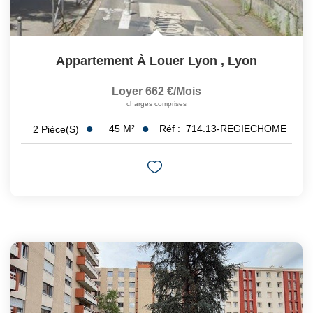
Appartement À Louer Lyon
,
Lyon
Loyer 662 €/mois
charges comprises
45
M²
Réf :
714.13-REGIECHOME
2
Pièce(s)