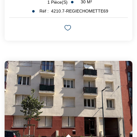
30
M²
1
Pièce(s)
Réf :
4210.7-REGIECHOMETTE69