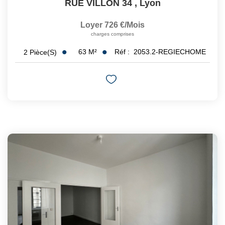
RUE VILLON 34
,
Lyon
Loyer 726 €/mois
charges comprises
63
M²
Réf :
2053.2-REGIECHOME
2
Pièce(s)