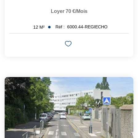
Loyer 70 €/mois
Réf :
6000.44-REGIECHO
12
M²