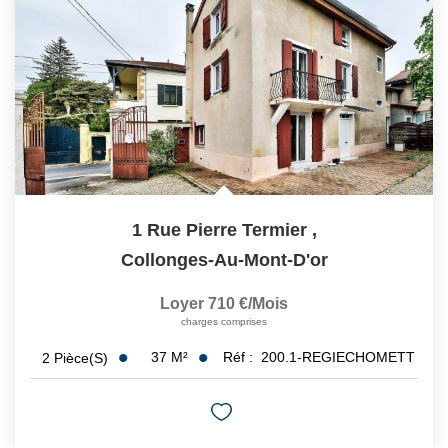
1 Rue Pierre Termier
,
Collonges-Au-Mont-D'or
Loyer 710 €/mois
charges comprises
37
M²
Réf :
200.1-REGIECHOMETT
2
Pièce(s)