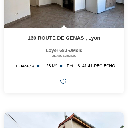
160 ROUTE DE GENAS
,
Lyon
Loyer 680 €/mois
charges comprises
28
M²
Réf :
8141.41-REGIECHO
1
Pièce(s)