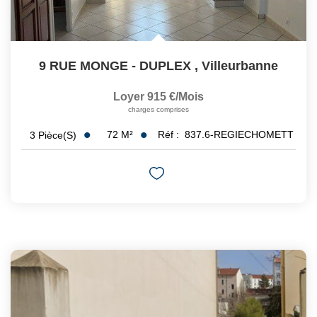
9 RUE MONGE - DUPLEX
,
Villeurbanne
Loyer 915 €/mois
charges comprises
72
M²
Réf :
837.6-REGIECHOMETT
3
Pièce(s)