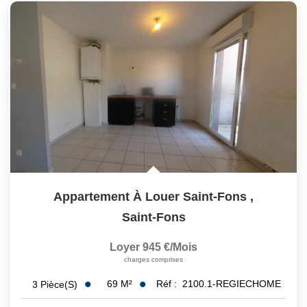
Appartement À Louer Saint-Fons
,
Saint-Fons
Loyer 945 €/mois
charges comprises
69
M²
Réf :
2100.1-REGIECHOME
3
Pièce(s)