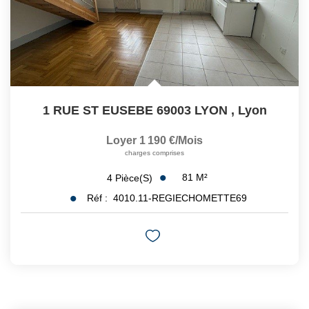
1 RUE ST EUSEBE 69003 LYON
,
Lyon
Loyer 1 190 €/mois
charges comprises
81
M²
4
Pièce(s)
Réf :
4010.11-REGIECHOMETTE69