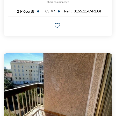
charges comprises
69
M²
Réf :
8155.11-C-REGI
2
Pièce(s)