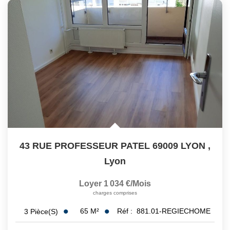
43 RUE PROFESSEUR PATEL 69009 LYON
,
Lyon
Loyer 1 034 €/mois
charges comprises
65
M²
Réf :
881.01-REGIECHOME
3
Pièce(s)