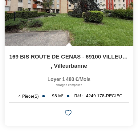
169 BIS ROUTE DE GENAS - 69100 VILLEURBANNE
,
Villeurbanne
Loyer 1 480 €/mois
charges comprises
98
M²
Réf :
4249.178-REGIEC
4
Pièce(s)